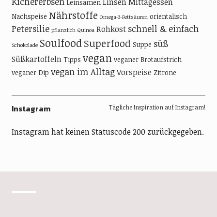
Kichererbsen
Linsen
Mittagessen
Leinsamen
Nährstoffe
Nachspeise
orientalisch
Omega-3-Fettsäuren
Petersilie
schnell & einfach
Rohkost
pflanzlich
Quinoa
Soulfood
Superfood
süß
Suppe
Schokolade
vegan
Süßkartoffeln
Tipps
veganer Brotaufstrich
vegan im Alltag
Vorspeise
veganer Dip
Zitrone
Instagram
Tägliche Inspiration auf Instagram!
Instagram hat keinen Statuscode 200 zurückgegeben.