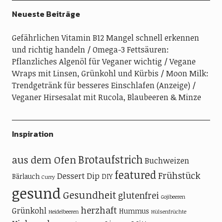
Neueste Beiträge
Gefährlichen Vitamin B12 Mangel schnell erkennen
und richtig handeln
Omega-3 Fettsäuren:
Pflanzliches Algenöl für Veganer wichtig
Vegane
Wraps mit Linsen, Grünkohl und Kürbis
Moon Milk:
Trendgetränk für besseres Einschlafen (Anzeige)
Veganer Hirsesalat mit Rucola, Blaubeeren & Minze
Inspiration
Brotaufstrich
aus dem Ofen
Buchweizen
featured
Frühstück
Dessert
Dip
Bärlauch
DIY
Curry
gesund
Gesundheit
glutenfrei
Gojibeeren
herzhaft
Grünkohl
Hummus
Heidelbeeren
Hülsenfrüchte