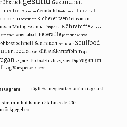
gesund
Gesundheit
Frühstück
lutenfrei
herzhaft
Grünkohl
Gojibeeren
Heidelbeeren
Kichererbsen
Hummus
Leinsamen
Hülsenfrüchte
Nährstoffe
insen
Mittagessen
Nachspeise
Omega-
Petersilie
orientalisch
-Fettsäuren
pflanzlich
Quinoa
Soulfood
schnell & einfach
ohkost
Schokolade
Superfood
süß
Süßkartoffeln
Suppe
Tipps
vegan
vegan im
veganer Brotaufstrich
veganer Dip
lltag
Vorspeise
Zitrone
nstagram
Tägliche Inspiration auf Instagram!
nstagram hat keinen Statuscode 200
urückgegeben.