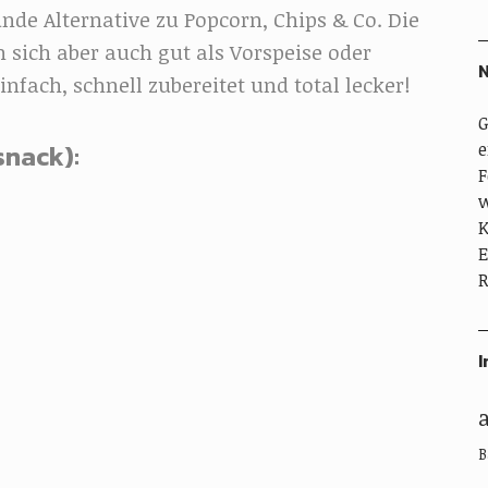
nde Alternative zu Popcorn, Chips & Co. Die
ich aber auch gut als Vorspeise oder
N
nfach, schnell zubereitet und total lecker!
G
snack):
e
F
w
K
E
R
I
B