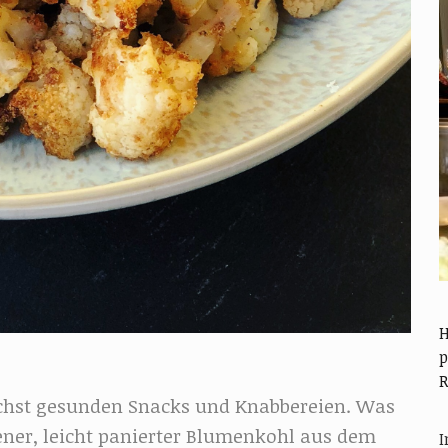
H
p
R
ichst gesunden Snacks und Knabbereien. Was
kener, leicht panierter Blumenkohl aus dem
I