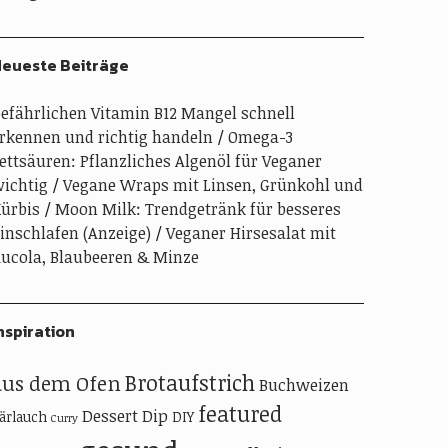
eueste Beiträge
efährlichen Vitamin B12 Mangel schnell
rkennen und richtig handeln
Omega-3
ettsäuren: Pflanzliches Algenöl für Veganer
ichtig
Vegane Wraps mit Linsen, Grünkohl und
ürbis
Moon Milk: Trendgetränk für besseres
inschlafen (Anzeige)
Veganer Hirsesalat mit
ucola, Blaubeeren & Minze
nspiration
Brotaufstrich
aus dem Ofen
Buchweizen
featured
Dessert
Dip
ärlauch
DIY
Curry