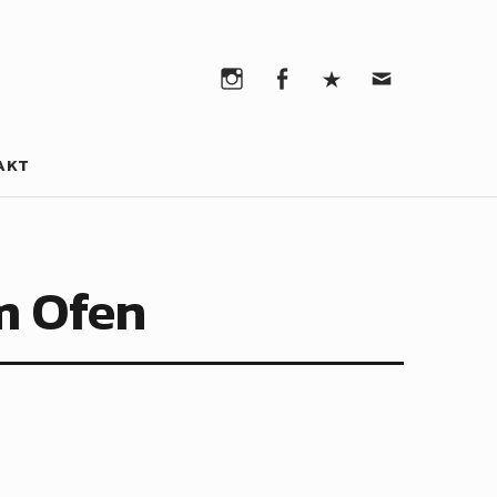
Instagram
Facebook
Pinterest
Email
Instagram
Facebook
Pinterest
Email
AKT
m Ofen