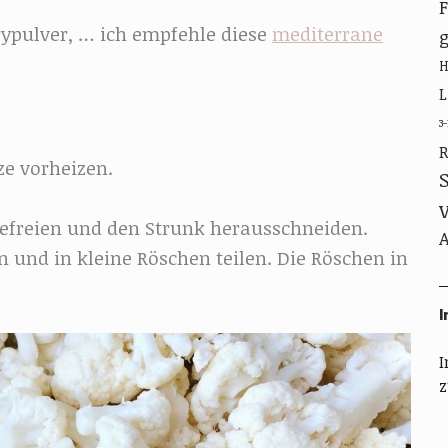
rypulver, … ich empfehle diese
mediterrane
g
L
3
R
ze vorheizen.
befreien und den Strunk herausschneiden.
A
und in kleine Röschen teilen. Die Röschen in
I
I
z