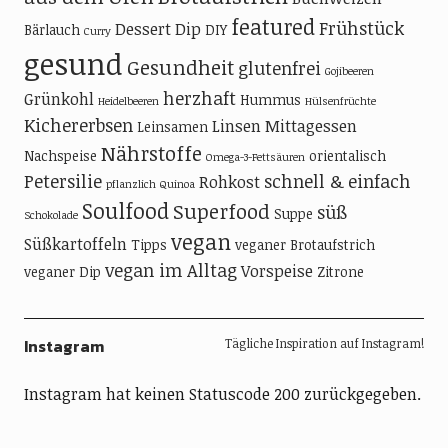
featured
Frühstück
Dessert
Dip
Bärlauch
DIY
Curry
gesund
Gesundheit
glutenfrei
Gojibeeren
herzhaft
Grünkohl
Hummus
Heidelbeeren
Hülsenfrüchte
Kichererbsen
Linsen
Mittagessen
Leinsamen
Nährstoffe
Nachspeise
orientalisch
Omega-3-Fettsäuren
Petersilie
schnell & einfach
Rohkost
pflanzlich
Quinoa
Soulfood
Superfood
süß
Suppe
Schokolade
vegan
Süßkartoffeln
Tipps
veganer Brotaufstrich
vegan im Alltag
Vorspeise
veganer Dip
Zitrone
Instagram
Tägliche Inspiration auf Instagram!
Instagram hat keinen Statuscode 200 zurückgegeben.