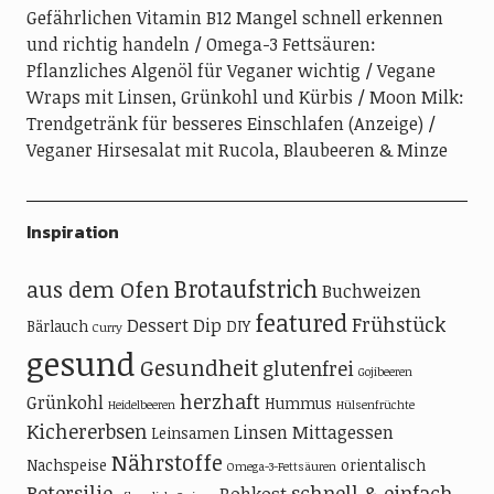
Gefährlichen Vitamin B12 Mangel schnell erkennen
und richtig handeln
Omega-3 Fettsäuren:
Pflanzliches Algenöl für Veganer wichtig
Vegane
Wraps mit Linsen, Grünkohl und Kürbis
Moon Milk:
Trendgetränk für besseres Einschlafen (Anzeige)
Veganer Hirsesalat mit Rucola, Blaubeeren & Minze
Inspiration
Brotaufstrich
aus dem Ofen
Buchweizen
featured
Frühstück
Dessert
Dip
Bärlauch
DIY
Curry
gesund
Gesundheit
glutenfrei
Gojibeeren
herzhaft
Grünkohl
Hummus
Heidelbeeren
Hülsenfrüchte
Kichererbsen
Linsen
Mittagessen
Leinsamen
Nährstoffe
Nachspeise
orientalisch
Omega-3-Fettsäuren
Petersilie
schnell & einfach