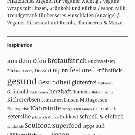
Pflanzliches Algenöl für Veganer wichtig
Vegane
Wraps mit Linsen, Grünkohl und Kürbis
Moon Milk:
Trendgetränk für besseres Einschlafen (Anzeige)
Veganer Hirsesalat mit Rucola, Blaubeeren & Minze
Inspiration
Brotaufstrich
aus dem Ofen
Buchweizen
featured
Frühstück
Dessert
Dip
Bärlauch
DIY
Curry
gesund
Gesundheit
glutenfrei
Gojibeeren
herzhaft
Grünkohl
Hummus
Heidelbeeren
Hülsenfrüchte
Kichererbsen
Linsen
Mittagessen
Leinsamen
Nährstoffe
Nachspeise
orientalisch
Omega-3-Fettsäuren
Petersilie
schnell & einfach
Rohkost
pflanzlich
Quinoa
Soulfood
Superfood
süß
Suppe
Schokolade
vegan