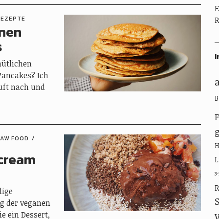
E
REZEPTE
R
anen
s
I
mütlichen
Pancakes? Ich
Duft nach und
B
g
RAW FOOD
ecream
L
3
R
dige
g der veganen
e ein Dessert,