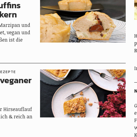
ffins
kern
 Marzipan und
tet, vegan und
H
en ist die
p
R
I
REZEPTE
 veganer
N
G
r Hirseauflauf
e
ich & reich an
F
w
K