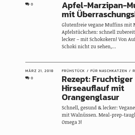
Apfel-Marzipan-Mu
0
mit Überraschungs
Glutenfreie vegane Muffins mit
Apfelstückchen: schnell zuberei
lecker – mit Schokokern! Von Auß
Schoki nicht zu sehen,…
MÄRZ 21, 2018
FRÜHSTÜCK
FÜR NASCHKATZEN
Rezept: Fruchtiger
0
Hirseauflauf mit
Orangenglasur
Schnell, gesund & lecker: Vegane
mit Walnüssen. Meal-prep-taugl
Omega 3!