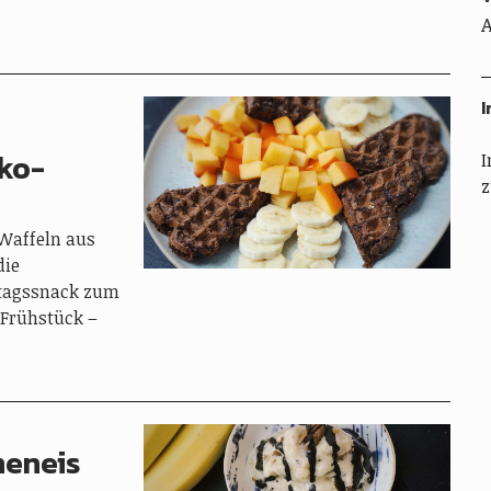
A
I
ko-
I
z
Waffeln aus
die
ttagssnack zum
 Frühstück –
neneis