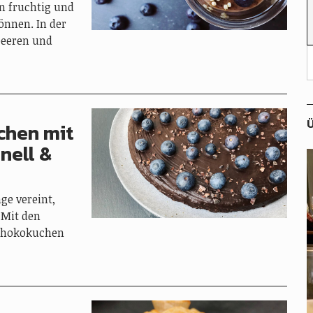
en fruchtig und
önnen. In der
beeren und
Ü
chen mit
nell &
ge vereint,
 Mit den
Schokokuchen