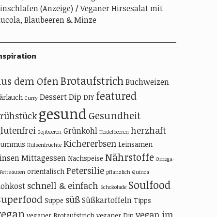
inschlafen (Anzeige)
Veganer Hirsesalat mit
ucola, Blaubeeren & Minze
nspiration
Brotaufstrich
aus dem Ofen
Buchweizen
featured
Dessert
Dip
ärlauch
DIY
Curry
gesund
Gesundheit
Frühstück
lutenfrei
herzhaft
Grünkohl
Gojibeeren
Heidelbeeren
Kichererbsen
Hummus
Leinsamen
Hülsenfrüchte
Nährstoffe
insen
Mittagessen
Nachspeise
Omega-
Petersilie
orientalisch
-Fettsäuren
pflanzlich
Quinoa
Soulfood
schnell & einfach
ohkost
Schokolade
Superfood
süß
Süßkartoffeln
Suppe
Tipps
vegan
vegan im
veganer Brotaufstrich
veganer Dip