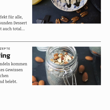
ekt für alle,
esunden Dessert
st auch total…
ZEPTE
ing
Mandeln kommen
tes Gewissen
ichen
d belebt.