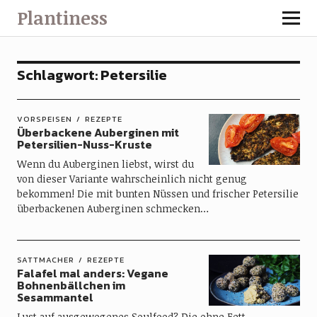
Plantiness
Schlagwort:
Petersilie
VORSPEISEN
REZEPTE
Überbackene Auberginen mit
Petersilien-Nuss-Kruste
Wenn du Auberginen liebst, wirst du
von dieser Variante wahrscheinlich nicht genug
bekommen! Die mit bunten Nüssen und frischer Petersilie
überbackenen Auberginen schmecken…
SATTMACHER
REZEPTE
Falafel mal anders: Vegane
Bohnenbällchen im
Sesammantel
Lust auf ausgewogenes Soulfood? Die ohne Fett