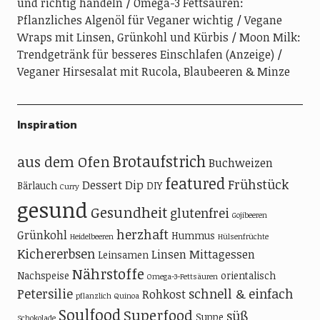
und richtig handeln
Omega-3 Fettsäuren:
Pflanzliches Algenöl für Veganer wichtig
Vegane
Wraps mit Linsen, Grünkohl und Kürbis
Moon Milk:
Trendgetränk für besseres Einschlafen (Anzeige)
Veganer Hirsesalat mit Rucola, Blaubeeren & Minze
Inspiration
Brotaufstrich
aus dem Ofen
Buchweizen
featured
Frühstück
Dessert
Dip
Bärlauch
DIY
Curry
gesund
Gesundheit
glutenfrei
Gojibeeren
herzhaft
Grünkohl
Hummus
Heidelbeeren
Hülsenfrüchte
Kichererbsen
Linsen
Mittagessen
Leinsamen
Nährstoffe
Nachspeise
orientalisch
Omega-3-Fettsäuren
Petersilie
schnell & einfach
Rohkost
pflanzlich
Quinoa
Soulfood
Superfood
süß
Suppe
Schokolade