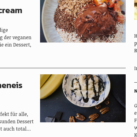
ecream
dige
H
g der veganen
p
e ein Dessert,
R
I
neneis
N
G
e
ekt für alle,
F
esunden Dessert
w
st auch total…
K