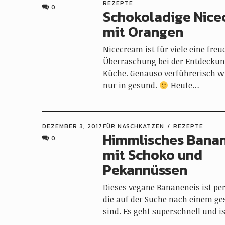
REZEPTE
0
Schokoladige Nic
mit Orangen
Nicecream ist für viele eine freu
Überraschung bei der Entdeckun
Küche. Genauso verführerisch wi
nur in gesund.
Heute…
DEZEMBER 3, 2017
FÜR NASCHKATZEN
REZEPTE
Himmlisches Bana
0
mit Schoko und
Pekannüssen
Dieses vegane Bananeneis ist perf
die auf der Suche nach einem g
sind. Es geht superschnell und i