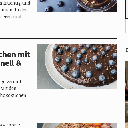
en fruchtig und
önnen. In der
beeren und
Ü
chen mit
nell &
ge vereint,
 Mit den
Schokokuchen
RAW FOOD