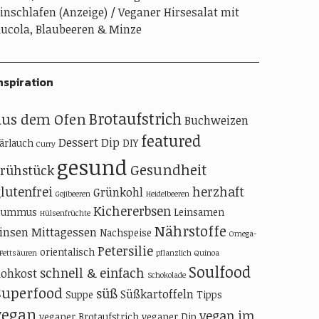
inschlafen (Anzeige)
Veganer Hirsesalat mit
ucola, Blaubeeren & Minze
nspiration
Brotaufstrich
aus dem Ofen
Buchweizen
featured
Dessert
Dip
ärlauch
DIY
Curry
gesund
Gesundheit
Frühstück
lutenfrei
herzhaft
Grünkohl
Gojibeeren
Heidelbeeren
Kichererbsen
Hummus
Leinsamen
Hülsenfrüchte
Nährstoffe
insen
Mittagessen
Nachspeise
Omega-
Petersilie
orientalisch
-Fettsäuren
pflanzlich
Quinoa
Soulfood
schnell & einfach
ohkost
Schokolade
Superfood
süß
Süßkartoffeln
Suppe
Tipps
vegan
vegan im
veganer Brotaufstrich
veganer Dip