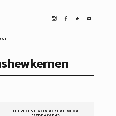
Instagram
Facebook
Pinterest
Email
Instagram
Facebook
Pinterest
Email
AKT
Cashewkernen
DU WILLST KEIN REZEPT MEHR
VERPASSEN?