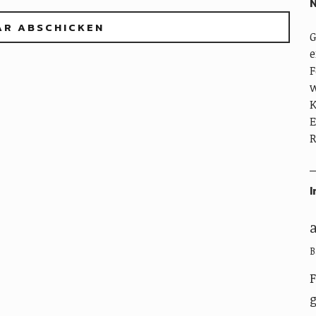
N
G
e
F
w
K
E
R
I
B
g