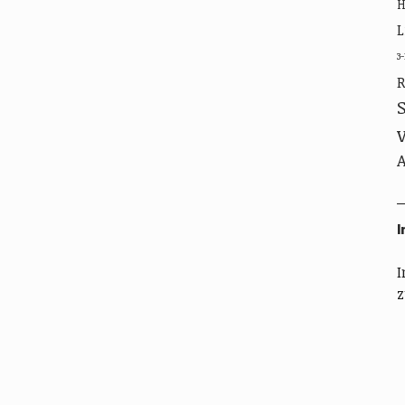
L
3
R
A
I
I
z