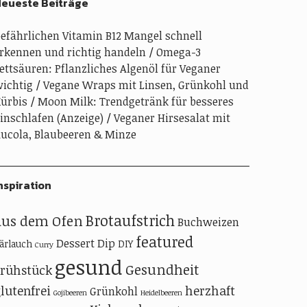
eueste Beiträge
efährlichen Vitamin B12 Mangel schnell
rkennen und richtig handeln
Omega-3
ettsäuren: Pflanzliches Algenöl für Veganer
ichtig
Vegane Wraps mit Linsen, Grünkohl und
ürbis
Moon Milk: Trendgetränk für besseres
inschlafen (Anzeige)
Veganer Hirsesalat mit
ucola, Blaubeeren & Minze
nspiration
Brotaufstrich
aus dem Ofen
Buchweizen
featured
Dessert
Dip
ärlauch
DIY
Curry
gesund
Gesundheit
Frühstück
lutenfrei
herzhaft
Grünkohl
Gojibeeren
Heidelbeeren