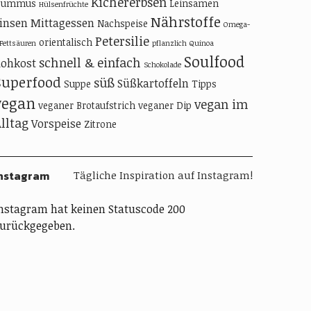
Kichererbsen
Hummus
Leinsamen
Hülsenfrüchte
Nährstoffe
insen
Mittagessen
Nachspeise
Omega-
Petersilie
orientalisch
-Fettsäuren
pflanzlich
Quinoa
Soulfood
schnell & einfach
ohkost
Schokolade
Superfood
süß
Süßkartoffeln
Suppe
Tipps
vegan
vegan im
veganer Brotaufstrich
veganer Dip
lltag
Vorspeise
Zitrone
nstagram
Tägliche Inspiration auf Instagram!
nstagram hat keinen Statuscode 200
urückgegeben.