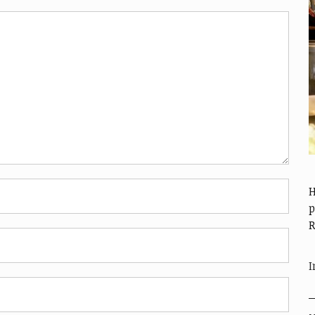
H
p
R
I