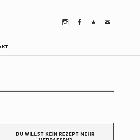
Instagram
Facebook
Pinterest
Email
Instagram
Facebook
Pinterest
Email
AKT
DU WILLST KEIN REZEPT MEHR
VERPASSEN?