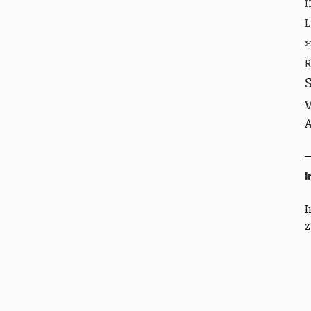
L
3
R
A
I
I
z