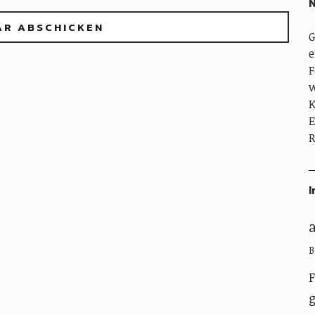
N
G
e
F
w
K
E
R
I
B
g