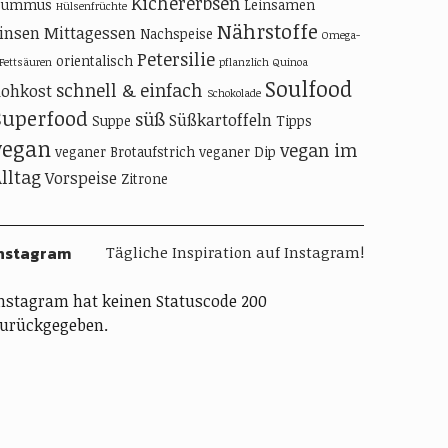
Kichererbsen
Hummus
Leinsamen
Hülsenfrüchte
Nährstoffe
insen
Mittagessen
Nachspeise
Omega-
Petersilie
orientalisch
-Fettsäuren
pflanzlich
Quinoa
Soulfood
schnell & einfach
ohkost
Schokolade
Superfood
süß
Süßkartoffeln
Suppe
Tipps
vegan
vegan im
veganer Brotaufstrich
veganer Dip
lltag
Vorspeise
Zitrone
nstagram
Tägliche Inspiration auf Instagram!
nstagram hat keinen Statuscode 200
urückgegeben.