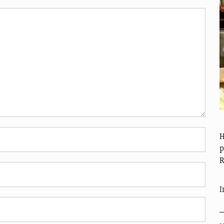
H
p
R
I