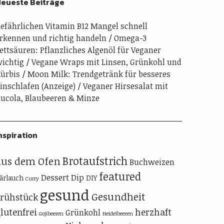
eueste Beiträge
efährlichen Vitamin B12 Mangel schnell
rkennen und richtig handeln
Omega-3
ettsäuren: Pflanzliches Algenöl für Veganer
ichtig
Vegane Wraps mit Linsen, Grünkohl und
ürbis
Moon Milk: Trendgetränk für besseres
inschlafen (Anzeige)
Veganer Hirsesalat mit
ucola, Blaubeeren & Minze
nspiration
Brotaufstrich
aus dem Ofen
Buchweizen
featured
Dessert
Dip
ärlauch
DIY
Curry
gesund
Gesundheit
Frühstück
lutenfrei
herzhaft
Grünkohl
Gojibeeren
Heidelbeeren