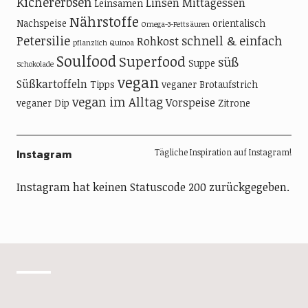
Kichererbsen
Linsen
Mittagessen
Leinsamen
Nährstoffe
Nachspeise
orientalisch
Omega-3-Fettsäuren
Petersilie
schnell & einfach
Rohkost
pflanzlich
Quinoa
Soulfood
Superfood
süß
Suppe
Schokolade
vegan
Süßkartoffeln
Tipps
veganer Brotaufstrich
vegan im Alltag
Vorspeise
veganer Dip
Zitrone
Instagram
Tägliche Inspiration auf Instagram!
Instagram hat keinen Statuscode 200 zurückgegeben.