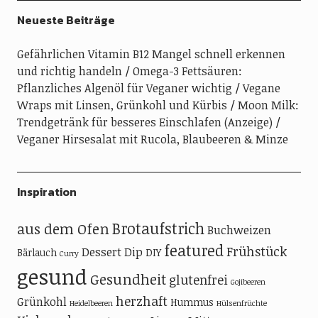
Neueste Beiträge
Gefährlichen Vitamin B12 Mangel schnell erkennen
und richtig handeln
Omega-3 Fettsäuren:
Pflanzliches Algenöl für Veganer wichtig
Vegane
Wraps mit Linsen, Grünkohl und Kürbis
Moon Milk:
Trendgetränk für besseres Einschlafen (Anzeige)
Veganer Hirsesalat mit Rucola, Blaubeeren & Minze
Inspiration
Brotaufstrich
aus dem Ofen
Buchweizen
featured
Frühstück
Dessert
Dip
Bärlauch
DIY
Curry
gesund
Gesundheit
glutenfrei
Gojibeeren
herzhaft
Grünkohl
Hummus
Heidelbeeren
Hülsenfrüchte