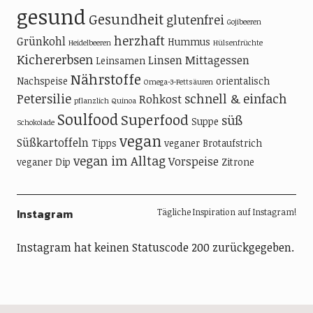
gesund
Gesundheit
glutenfrei
Gojibeeren
herzhaft
Grünkohl
Hummus
Heidelbeeren
Hülsenfrüchte
Kichererbsen
Linsen
Mittagessen
Leinsamen
Nährstoffe
Nachspeise
orientalisch
Omega-3-Fettsäuren
Petersilie
schnell & einfach
Rohkost
pflanzlich
Quinoa
Soulfood
Superfood
süß
Suppe
Schokolade
vegan
Süßkartoffeln
Tipps
veganer Brotaufstrich
vegan im Alltag
Vorspeise
veganer Dip
Zitrone
Instagram
Tägliche Inspiration auf Instagram!
Instagram hat keinen Statuscode 200 zurückgegeben.