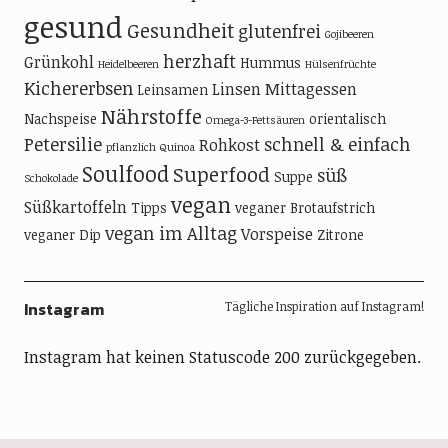
gesund
Gesundheit
glutenfrei
Gojibeeren
herzhaft
Grünkohl
Hummus
Heidelbeeren
Hülsenfrüchte
Kichererbsen
Linsen
Mittagessen
Leinsamen
Nährstoffe
Nachspeise
orientalisch
Omega-3-Fettsäuren
Petersilie
schnell & einfach
Rohkost
pflanzlich
Quinoa
Soulfood
Superfood
süß
Suppe
Schokolade
vegan
Süßkartoffeln
Tipps
veganer Brotaufstrich
vegan im Alltag
Vorspeise
veganer Dip
Zitrone
Instagram
Tägliche Inspiration auf Instagram!
Instagram hat keinen Statuscode 200 zurückgegeben.