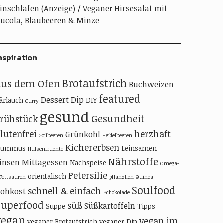
inschlafen (Anzeige)
Veganer Hirsesalat mit
ucola, Blaubeeren & Minze
nspiration
Brotaufstrich
aus dem Ofen
Buchweizen
featured
Dessert
Dip
ärlauch
DIY
Curry
gesund
Gesundheit
Frühstück
lutenfrei
herzhaft
Grünkohl
Gojibeeren
Heidelbeeren
Kichererbsen
Hummus
Leinsamen
Hülsenfrüchte
Nährstoffe
insen
Mittagessen
Nachspeise
Omega-
Petersilie
orientalisch
-Fettsäuren
pflanzlich
Quinoa
Soulfood
schnell & einfach
ohkost
Schokolade
Superfood
süß
Süßkartoffeln
Suppe
Tipps
vegan
vegan im
veganer Brotaufstrich
veganer Dip