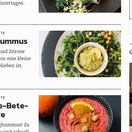
intertagen.
PTE
-Hummus
und Zitrone
Ü
nur eine kleine
lieben ist.
PTE
te-Bete-
ge
tighummus! Zu
h und schnell