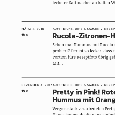
leckerer Sattmacher an kalten W
MÄRZ 4, 2018
AUFSTRICHE, DIPS & SAUCEN
REZE
Rucola-Zitronen
0
Schon mal Hummus mit Rucola 
probiert? Der ist so lecker, dass 
Portion fürs Rezeptfoto übrig geb
Mit…
DEZEMBER 4, 2017
AUFSTRICHE, DIPS & SAUCEN
REZE
Pretty in Pink! Ro
0
Hummus mit Oran
Vergiss stark verarbeiteten Fer
Hause kannst du dir ganz einfac