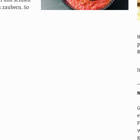
 zaubern. So
H
p
R
I
N
G
e
F
w
K