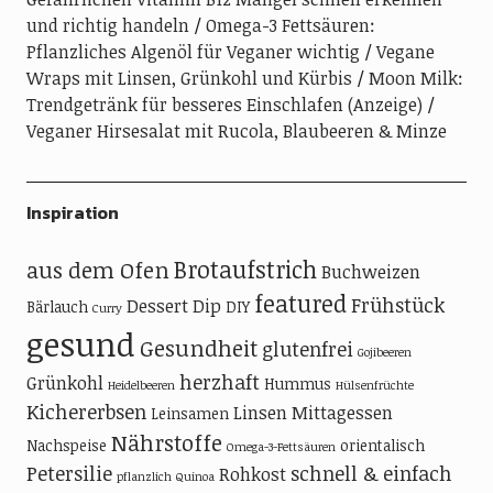
und richtig handeln
Omega-3 Fettsäuren:
Pflanzliches Algenöl für Veganer wichtig
Vegane
Wraps mit Linsen, Grünkohl und Kürbis
Moon Milk:
Trendgetränk für besseres Einschlafen (Anzeige)
Veganer Hirsesalat mit Rucola, Blaubeeren & Minze
Inspiration
Brotaufstrich
aus dem Ofen
Buchweizen
featured
Frühstück
Dessert
Dip
Bärlauch
DIY
Curry
gesund
Gesundheit
glutenfrei
Gojibeeren
herzhaft
Grünkohl
Hummus
Heidelbeeren
Hülsenfrüchte
Kichererbsen
Linsen
Mittagessen
Leinsamen
Nährstoffe
Nachspeise
orientalisch
Omega-3-Fettsäuren
Petersilie
schnell & einfach
Rohkost
pflanzlich
Quinoa