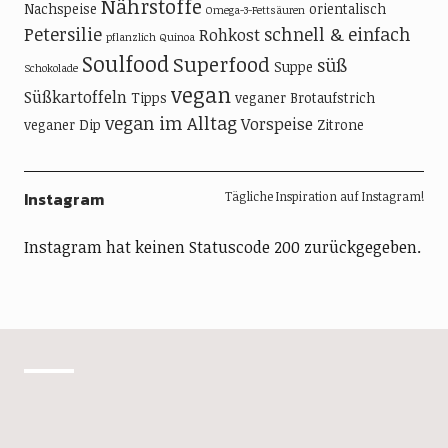
Nährstoffe
Nachspeise
orientalisch
Omega-3-Fettsäuren
Petersilie
schnell & einfach
Rohkost
pflanzlich
Quinoa
Soulfood
Superfood
süß
Suppe
Schokolade
vegan
Süßkartoffeln
Tipps
veganer Brotaufstrich
vegan im Alltag
Vorspeise
veganer Dip
Zitrone
Instagram
Tägliche Inspiration auf Instagram!
Instagram hat keinen Statuscode 200 zurückgegeben.