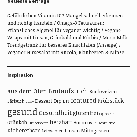
Neueste Beiträge
Gefährlichen Vitamin B12 Mangel schnell erkennen
und richtig handeln
Omega-3 Fettsäuren:
Pflanzliches Algenöl für Veganer wichtig
Vegane
Wraps mit Linsen, Grünkohl und Kürbis
Moon Milk:
Trendgetränk für besseres Einschlafen (Anzeige)
Veganer Hirsesalat mit Rucola, Blaubeeren & Minze
Inspiration
Brotaufstrich
aus dem Ofen
Buchweizen
featured
Frühstück
Dessert
Dip
Bärlauch
DIY
Curry
gesund
Gesundheit
glutenfrei
Gojibeeren
herzhaft
Grünkohl
Hummus
Heidelbeeren
Hülsenfrüchte
Kichererbsen
Linsen
Mittagessen
Leinsamen